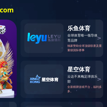
移动版
微信公众号
设为首页
|
添加收藏
400-8228-286
13707400505
合作加盟
服务支持
华体会(中国)