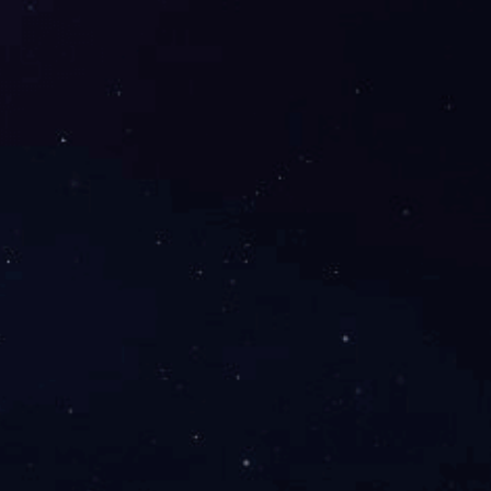
网站导航
企业概况
新闻中心
产品展示
工程案列
产品优势
合作加盟
服务支持
华体会(中
国)