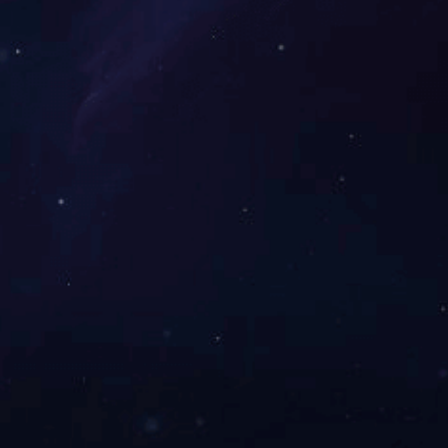
关注我们
扫一扫，关注我们
扫一扫，手机访问