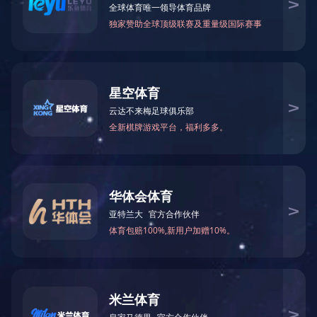
要保证许多的汽车在空中的位置也能够获得良好的停车服务，作为
城市空间的节约停车场也是有很多选择考究的，需要从多角度考虑
停车场是否良好。下面介绍选择立体停车场的注意事项。
一、注意车位的数量立体停车场虽然在占地面积上并没有平面
的停车场那么大，但是车位的数量却能够与平面停车场的数量相一
致，所以在选择的时候一定要关注该停车场的立体停车位能否达到
与地面车位的数量，这样才能够实现最优的停车数量从而获得更多
的运营资金，车位的数量多也可以确保停车场的整体面积足够大。
二、注意停车场的类型因为立体停车场具备了多种类型所以在
选择时候需要注意哪种类型才是自己所需要的，有些立体停车场是
矩形的，车辆需要通过举重机器才能够到达具体的停车位置，而有