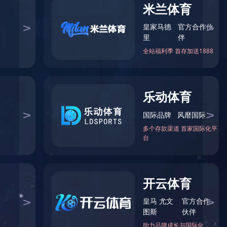
当前位置：
首页
>
工程案列
>
案例展示