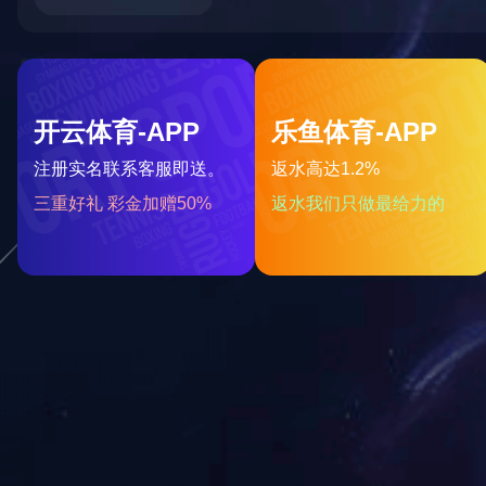
巫山县城市管理局公安局小区
天津市和平区万通大厦（信达二期）